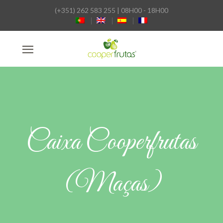
(+351) 262 583 255 | 08H00 - 18H00
Caixa Cooperfrutas
(Maças)